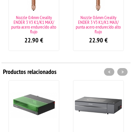
le 0.4mm Creality
Nozzle 0.6mm Creality
Recambi
 3 V3 K1/K1 MAX/
ENDER 3 V3 K1/K1 MAX/
Creality 
cero endurecido alto
punta acero endurecido alto
flujo
flujo
22.90
€
22.90
€
Productos relacionados
<
>