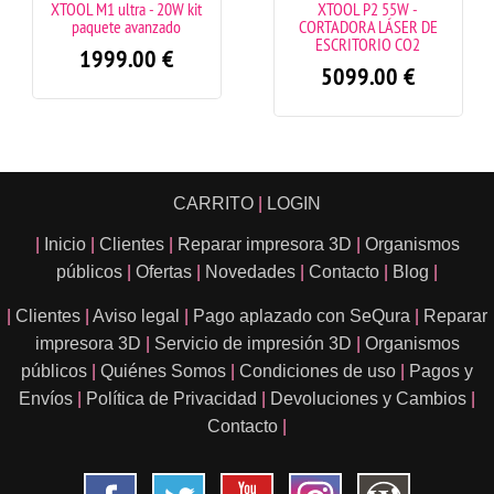
OL M1 ultra - 20W kit
XTOOL P2 55W -
Ven
paquete avanzado
CORTADORA LÁSER DE
ESCRITORIO CO2
1999.00
€
5099.00
€
CARRITO
|
LOGIN
|
Inicio
|
Clientes
|
Reparar impresora 3D
|
Organismos
públicos
|
Ofertas
|
Novedades
|
Contacto
|
Blog
|
|
Clientes
|
Aviso legal
|
Pago aplazado con SeQura
|
Reparar
impresora 3D
|
Servicio de impresión 3D
|
Organismos
públicos
|
Quiénes Somos
|
Condiciones de uso
|
Pagos y
Envíos
|
Política de Privacidad
|
Devoluciones y Cambios
|
Contacto
|