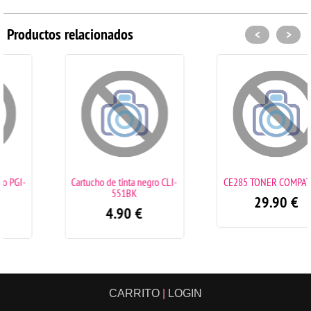
Productos relacionados
<
>
Cartucho de tinta negro CLI-
CE285 TONER COMPATIBLE
551BK
29.90
€
4.90
€
CARRITO
|
LOGIN