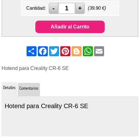
Cantidad:
(
39.90
€)
Añadir al Carrito
Share
Facebook
Twitter
Pinterest
Blogger
WhatsApp
Email
Hotend para Creality CR-6 SE
Detalles
Comentarios
Hotend para Creality CR-6 SE