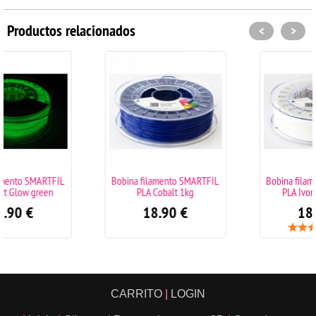
Productos relacionados
<
>
Bobina filamento SMARTFIL
Bobina filamento SMARTFIL
PLA Cobalt 1kg
PLA Ivory White 1kg
18.90
€
18.90
€
(1)
CARRITO
|
LOGIN