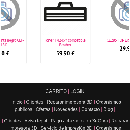
Toner TN245Y compatible
CE285 TONER COMPATIBLE
Brother
29.90
€
59.90
€
CARRITO
|
LOGIN
|
Inicio
|
Clientes
|
Reparar impresora 3D
|
Organismos
públicos
|
Ofertas
|
Novedades
|
Contacto
|
Blog
|
|
Clientes
|
Aviso legal
|
Pago aplazado con SeQura
|
Reparar
impresora 3D
|
Servicio de impresión 3D
|
Organismos