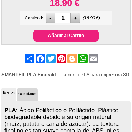
18.90
€
Cantidad:
(
18.90
€)
Añadir al Carrito
Share
Facebook
Twitter
Pinterest
Blogger
WhatsApp
Email
SMARTFIL PLA Emerald
: Filamento PLA para impresora 3D
Detalles
Comentarios
PLA
: Ácido Poliláctico o Poliláctido. Plástico
biodegradable debido a su origen natural
(maíz, patata o caña de azúcar). La textura
final no es tan suave como la del ABS, ni es