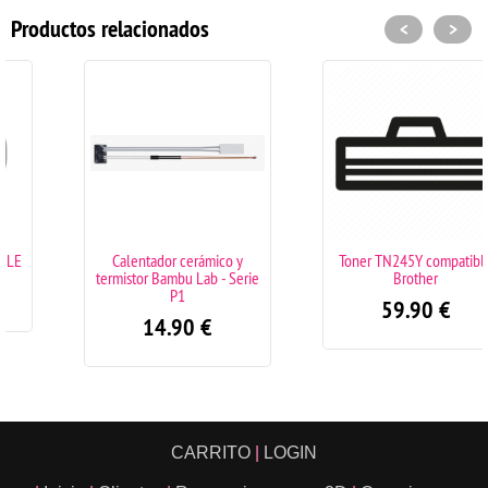
Productos relacionados
<
>
Calentador cerámico y
Toner TN245Y compatible
termistor Bambu Lab - Serie
Brother
P1
59.90
€
14.90
€
CARRITO
|
LOGIN