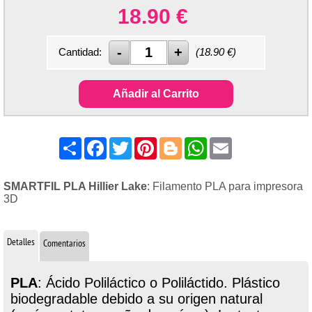
18.90
€
Cantidad:
(
18.90
€)
Añadir al Carrito
Share
Facebook
Twitter
Pinterest
Blogger
WhatsApp
Email
SMARTFIL PLA Hillier Lake
: Filamento PLA para impresora
3D
Detalles
Comentarios
PLA
: Ácido Poliláctico o Poliláctido. Plástico
biodegradable debido a su origen natural