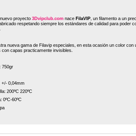
 nuevo proyecto
3Dvipclub.com
nace
FilaVIP
, un filamento a un pr
fabricado respetando siempre los estándares de calidad para poder 
.
ra nueva gama de Filavip especiales, en esta ocasión un color con 
 con capas practicamente invisibles.
: 750gr
 +/- 0,04mm
lla: 200ºC 220ºC
: 0ºC-60ºC
opa