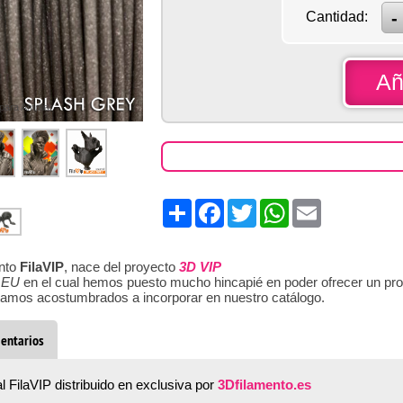
Cantidad:
Añ
 para Ampliar
Share
Facebook
Twitter
WhatsApp
Email
ento
FilaVIP
, nace del proyecto
3D VIP
 EU
en el cual hemos puesto mucho hincapié en poder ofrecer un pro
stamos acostumbrados a incorporar en nuestro catálogo.
entarios
l FilaVIP distribuido en exclusiva por
3Dfilamento.es