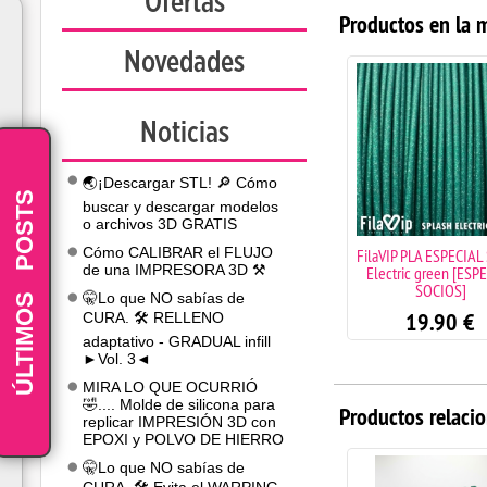
Ofertas
Productos en la 
Novedades
Noticias
🌏¡Descargar STL! 🔎 Cómo
POSTS
buscar y descargar modelos
o archivos 3D GRATIS
Cómo CALIBRAR el FLUJO
FilaVIP PLA ESPECIAL Splash
FilaVIP PLA ESPECIAL
de una IMPRESORA 3D ⚒️
aluminum [ESPECIAL
Electric green [ESP
-
SOCIOS] AGOTADO
SOCIOS]
ÚLTIMOS
🤫Lo que NO sabías de
19.90
€
19.90
€
CURA. 🛠️ RELLENO
adaptativo - GRADUAL infill
►Vol. 3◄
MIRA LO QUE OCURRIÓ
🤣.... Molde de silicona para
Productos relaci
replicar IMPRESIÓN 3D con
EPOXI y POLVO DE HIERRO
🤫Lo que NO sabías de