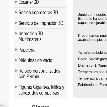
Escaner 3D
Resina impresoras 3D
Junto con nuestro
filamento ha sido 
Servicio de impresión 3D
capas inmejorable
Impresión 3D
Presentamos nuest
Multimaterial
acabado de piezas
Papelería
Tamaño de bobina
Color: Splash grey
Máquinas de vacío
Diámetro: 1,75mm
Relojes personalizados
Temperatura boqui
San Fermín
Temperatura cama
Fabricado en Eur
Figuras Gigantes, kilikis y
cabezudos comparsas