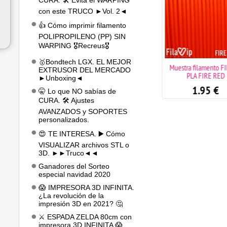
CURA. 🛠️ Evita el WARPING
con este TRUCO ►Vol. 2◄
👍 Cómo imprimir filamento
POLIPROPILENO (PP) SIN
WARPING 🎖️Recreus🎖️
🥇Bondtech LGX. EL MEJOR
Tornillo M3 X 6mm pack 20
Muestra filamento FI
EXTRUSOR DEL MERCADO
unidades
PLA FIRE RED
►Unboxing◄
1.70
€
1.95
€
🤫 Lo que NO sabías de
CURA. 🛠️ Ajustes
AVANZADOS y SOPORTES
personalizados.
😍 TE INTERESA. ▶️ Cómo
VISUALIZAR archivos STL o
3D. ►►Truco◄◄
Ganadores del Sorteo
especial navidad 2020
😱 IMPRESORA 3D INFINITA.
¿La revolución de la
impresión 3D en 2021? 🤔
⚔️ ESPADA ZELDA 80cm con
impresora 3D INFINITA 😱