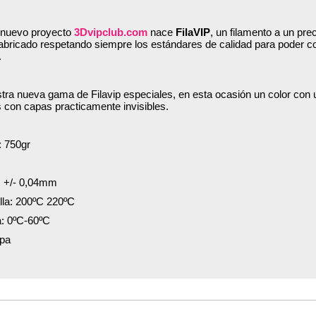
 nuevo proyecto
3Dvipclub.com
nace
FilaVIP
, un filamento a un pr
fabricado respetando siempre los estándares de calidad para poder 
.
ra nueva gama de Filavip especiales, en esta ocasión un color con 
 con capas practicamente invisibles.
: 750gr
 +/- 0,04mm
lla: 200ºC 220ºC
: 0ºC-60ºC
opa