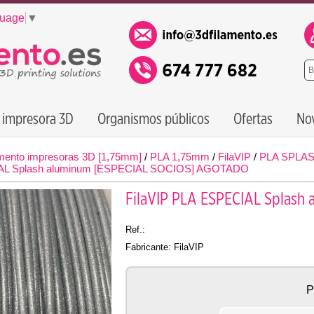
guage
▼
 impresora 3D
Organismos públicos
Ofertas
No
mento impresoras 3D [1,75mm]
/
PLA 1,75mm
/
FilaVIP
/
PLA SPLA
IAL Splash aluminum [ESPECIAL SOCIOS] AGOTADO
FilaVIP PLA ESPECIAL Splas
Ref.:
Fabricante: FilaVIP
P