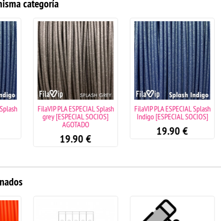
misma categoría
 Splash
FilaVIP PLA ESPECIAL Splash
FilaVIP PLA ESPECIAL Splash
grey [ESPECIAL SOCIOS]
Indigo [ESPECIAL SOCIOS]
AGOTADO
19.90
€
19.90
€
onados