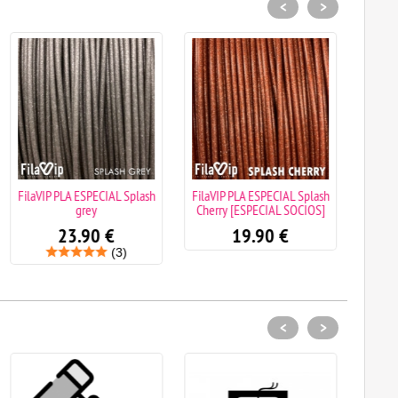
<
>
FilaVIP PLA ESPECIAL Splash
FilaVIP PLA ESPECIAL Splash
FilaVI
grey
Cherry [ESPECIAL SOCIOS]
23.90
€
19.90
€
(3)
<
>