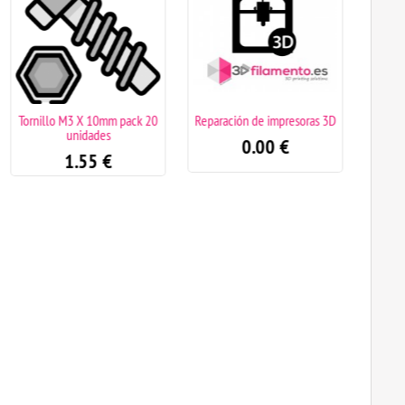
Tornillo M3 X 10mm pack 20
Reparación de impresoras 3D
Muest
unidades
0.00
€
1.55
€