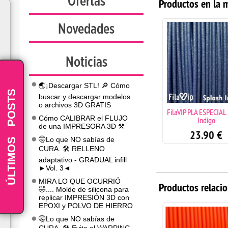
Ofertas
Productos en la 
Novedades
Noticias
🌏¡Descargar STL! 🔎 Cómo
POSTS
buscar y descargar modelos
o archivos 3D GRATIS
FilaVIP PLA ESPECIAL Splash
FilaVIP PLA ESPECIAL
Cómo CALIBRAR el FLUJO
Electric green
Indigo
de una IMPRESORA 3D ⚒️
23.90
€
23.90
€
-
ÚLTIMOS
🤫Lo que NO sabías de
CURA. 🛠️ RELLENO
adaptativo - GRADUAL infill
►Vol. 3◄
MIRA LO QUE OCURRIÓ
Productos relaci
🤣.... Molde de silicona para
replicar IMPRESIÓN 3D con
EPOXI y POLVO DE HIERRO
🤫Lo que NO sabías de