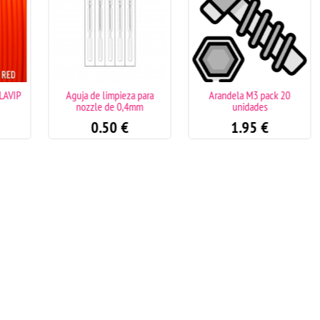
LAVIP
Aguja de limpieza para
Arandela M3 pack 20
nozzle de 0,4mm
unidades
0.50
€
1.95
€