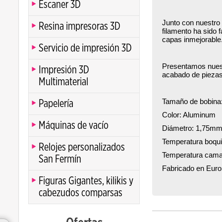
Escaner 3D
Junto con nuestro
Resina impresoras 3D
filamento ha sido 
capas inmejorable
Servicio de impresión 3D
Presentamos nuest
Impresión 3D
acabado de piezas
Multimaterial
Tamaño de bobina
Papelería
Color: Aluminum
Máquinas de vacío
Diámetro: 1,75mm
Temperatura boqui
Relojes personalizados
Temperatura cama
San Fermín
Fabricado en Eur
Figuras Gigantes, kilikis y
cabezudos comparsas