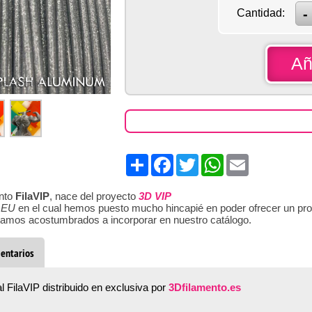
Cantidad:
Añ
 para Ampliar
Share
Facebook
Twitter
WhatsApp
Email
ento
FilaVIP
, nace del proyecto
3D VIP
 EU
en el cual hemos puesto mucho hincapié en poder ofrecer un pro
stamos acostumbrados a incorporar en nuestro catálogo.
entarios
l FilaVIP distribuido en exclusiva por
3Dfilamento.es