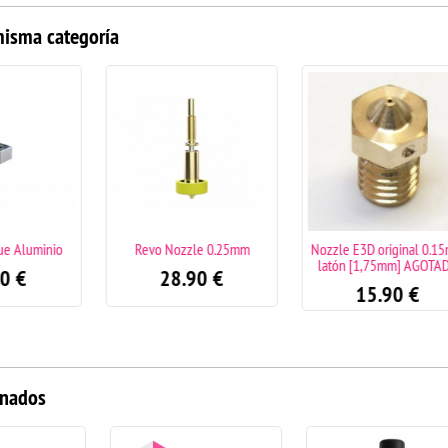
misma categoría
inio
Revo Nozzle 0.25mm
Nozzle E3D original 0.15mm
latón [1,75mm] AGOTADO
28.90
€
15.90
€
onados