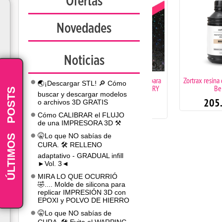
Ofertas
Novedades
Noticias
Superficie holográfica para
Zortrax resina dental 
🌏¡Descargar STL! 🔎 Cómo
base impresora 3D STARY
Beige
POSTS
buscar y descargar modelos
VINE
205.00
€
o archivos 3D GRATIS
39.90
€
Cómo CALIBRAR el FLUJO
de una IMPRESORA 3D ⚒️
-
ÚLTIMOS
🤫Lo que NO sabías de
CURA. 🛠️ RELLENO
adaptativo - GRADUAL infill
►Vol. 3◄
MIRA LO QUE OCURRIÓ
🤣.... Molde de silicona para
replicar IMPRESIÓN 3D con
EPOXI y POLVO DE HIERRO
🤫Lo que NO sabías de