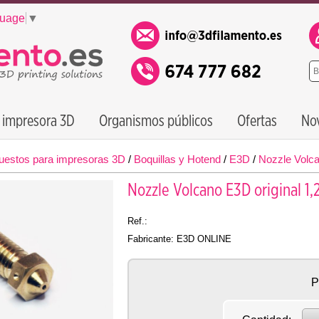
guage
▼
 impresora 3D
Organismos públicos
Ofertas
No
uestos para impresoras 3D
/
Boquillas y Hotend
/
E3D
/
Nozzle Volca
Nozzle Volcano E3D original 1
Ref.:
Fabricante: E3D ONLINE
P