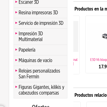
Escaner 3D
Productos en la 
Resina impresoras 3D
Servicio de impresión 3D
Impresión 3D
Multimaterial
Papelería
Nozzle Volcano E3D original
E3D V6 bloque Alum
Máquinas de vacío
0.4mm latón [1,75mm]
17.90
€
12.90
€
Relojes personalizados
San Fermín
Figuras Gigantes, kilikis y
cabezudos comparsas
Productos relaci