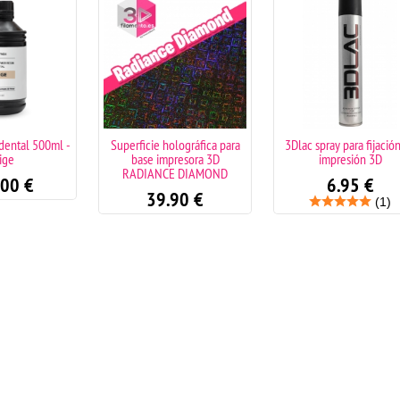
500ml -
Superficie holográfica para
3Dlac spray para fijación de
base impresora 3D
impresión 3D
RADIANCE DIAMOND
6.95
€
39.90
€
(1)