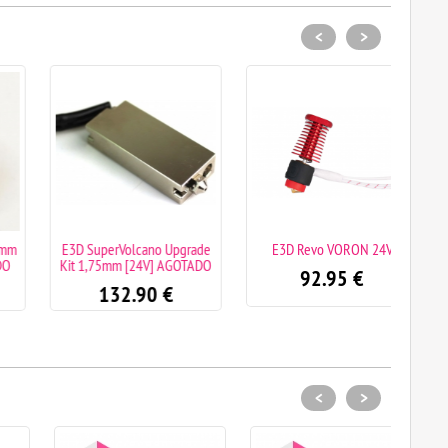
<
>
E3D SuperVolcano Upgrade
E3D Revo VORON 24V
Pasta
Kit 1,75mm [24V] AGOTADO
92.95
€
132.90
€
<
>