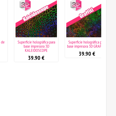
Superficie holográfica para
Superficie holográfica para
Adapt
base impresora 3D
base impresora 3D GRAFFITI
1
KALEIDOSCOPE
39.90
€
39.90
€