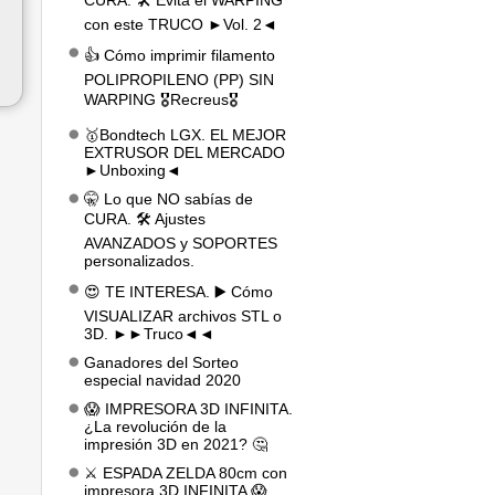
CURA. 🛠️ Evita el WARPING
con este TRUCO ►Vol. 2◄
👍 Cómo imprimir filamento
POLIPROPILENO (PP) SIN
WARPING 🎖️Recreus🎖️
🥇Bondtech LGX. EL MEJOR
EXTRUSOR DEL MERCADO
►Unboxing◄
🤫 Lo que NO sabías de
CURA. 🛠️ Ajustes
AVANZADOS y SOPORTES
personalizados.
😍 TE INTERESA. ▶️ Cómo
VISUALIZAR archivos STL o
3D. ►►Truco◄◄
Ganadores del Sorteo
especial navidad 2020
😱 IMPRESORA 3D INFINITA.
¿La revolución de la
impresión 3D en 2021? 🤔
⚔️ ESPADA ZELDA 80cm con
impresora 3D INFINITA 😱