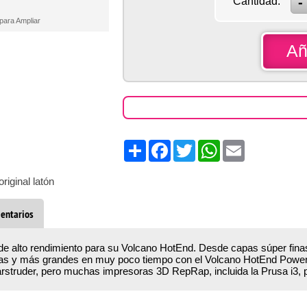
Cantidad:
 para Ampliar
Añ
Share
Facebook
Twitter
WhatsApp
Email
iginal latón
entarios
n de alto rendimiento para su Volcano HotEnd. Desde capas súper fin
das y más grandes en muy poco tiempo con el Volcano HotEnd Power
arstruder, pero muchas impresoras 3D RepRap, incluida la Prusa i3, 