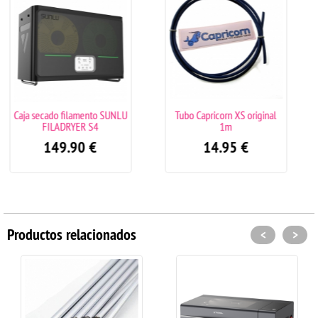
to SUNLU
Tubo Capricorn XS original
Sunlu Filadryer S2 se
4
1m
de filamento
€
14.95
€
69.00
€
Productos relacionados
<
>