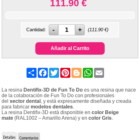
111.90
€
Cantidad:
(
111.90
€)
Añadir al Carrito
Share
Facebook
Twitter
Pinterest
Blogger
WhatsApp
Email
La resina
Dentifix-3D de Fun To Do
es una resina que nace
de la colaboración de Fun To Do con profesionales
del
sector dental
, y está expresamente diseñada y creada
para fabricar
modelos dentales
.
La resina Dentifix-3D está disponible en
color Beige
mate
(RAL1002 – Amarillo Arena) y en
color Gris
.
Detalles
Comentarios