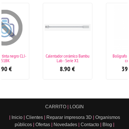
Calentador cerámico Bambu
Bolígrafo 3D color azul
Lab - Serie X1
celeste
8.90
€
39.90
€
CARRITO
|
LOGIN
|
Inicio
|
Clientes
|
Reparar impresora 3D
|
Organismos
públicos
|
Ofertas
|
Novedades
|
Contacto
|
Blog
|