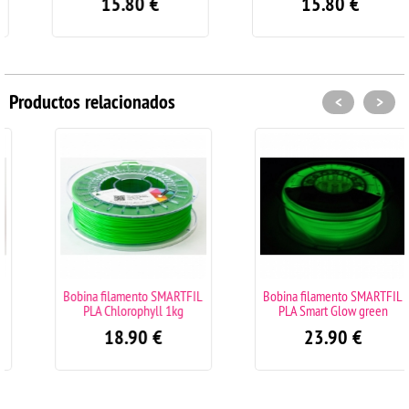
15.80
€
15.80
€
Productos relacionados
<
>
Bobina filamento SMARTFIL
Bobina filamento SMARTFIL
PLA Chlorophyll 1kg
PLA Smart Glow green
18.90
€
23.90
€