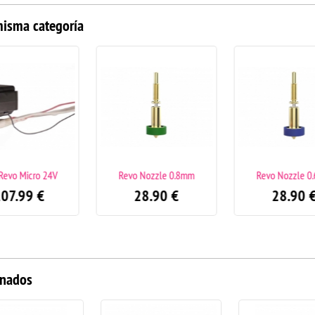
misma categoría
4V
Revo Nozzle 0.8mm
Revo Nozzle 0.6mm
28.90
€
28.90
€
onados