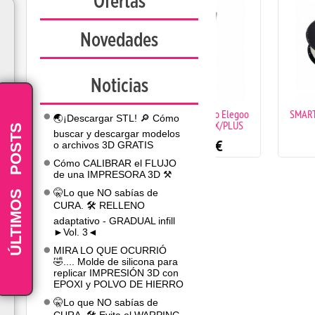
Ofertas
Novedades
Noticias
Hotend completo Elegoo
SMARTFIL PLA REC
🌏¡Descargar STL! 🔎 Cómo
Neptune 4 MAX/PLUS
WHITE 1KG
POSTS
buscar y descargar modelos
19.90
€
14.90
€
o archivos 3D GRATIS
Cómo CALIBRAR el FLUJO
de una IMPRESORA 3D ⚒️
-
ÚLTIMOS
🤫Lo que NO sabías de
CURA. 🛠️ RELLENO
adaptativo - GRADUAL infill
►Vol. 3◄
MIRA LO QUE OCURRIÓ
🤣.... Molde de silicona para
replicar IMPRESIÓN 3D con
EPOXI y POLVO DE HIERRO
🤫Lo que NO sabías de