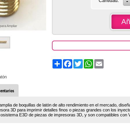
Cantidad:
Añ
 para Ampliar
Share
Facebook
Twitter
WhatsApp
Email
atón
entarios
mplia de boquillas de latón de alto rendimiento en el mercado, dise
esora 3D para imprimir detalles finos o piezas grandes con los inye
ecosistema E3D de piezas de impresoras 3D, y son compatibles con V