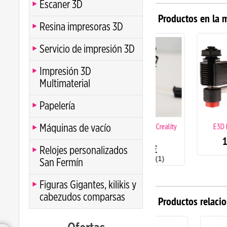
Escaner 3D
Productos en la 
Resina impresoras 3D
Servicio de impresión 3D
Impresión 3D
Multimaterial
Papelería
E3D Revo CR para Creality
E3D Revo Micro 2
Máquinas de vacío
24V
107.99
€
99.99
€
Relojes personalizados
(1)
San Fermín
Figuras Gigantes, kilikis y
cabezudos comparsas
Productos relaci