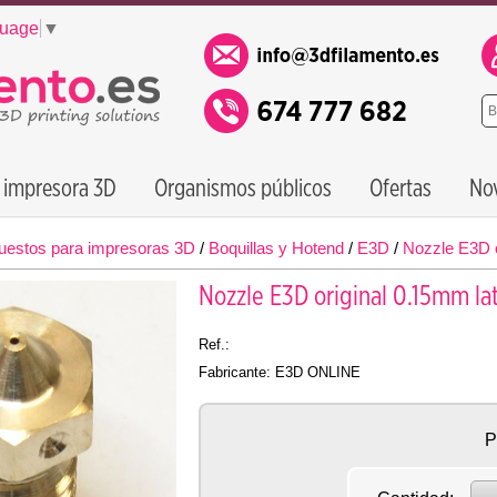
guage
▼
 impresora 3D
Organismos públicos
Ofertas
No
uestos para impresoras 3D
/
Boquillas y Hotend
/
E3D
/
Nozzle E3D 
Nozzle E3D original 0.15mm 
Ref.:
Fabricante: E3D ONLINE
P