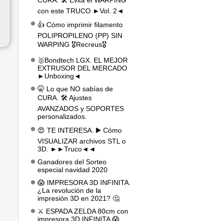
CURA. 🛠️ Evita el WARPING
con este TRUCO ►Vol. 2◄
👍 Cómo imprimir filamento
POLIPROPILENO (PP) SIN
WARPING 🎖️Recreus🎖️
🥇Bondtech LGX. EL MEJOR
EXTRUSOR DEL MERCADO
►Unboxing◄
🤫 Lo que NO sabías de
CURA. 🛠️ Ajustes
AVANZADOS y SOPORTES
personalizados.
😍 TE INTERESA. ▶️ Cómo
VISUALIZAR archivos STL o
3D. ►►Truco◄◄
Ganadores del Sorteo
especial navidad 2020
😱 IMPRESORA 3D INFINITA.
¿La revolución de la
impresión 3D en 2021? 🤔
⚔️ ESPADA ZELDA 80cm con
impresora 3D INFINITA 😱