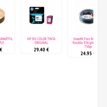
HP 301 COLOR TINTA
Smartfil Flex filamento
Bobin
ORIGINAL
flexible 93A glitter blue
P
750gr
29.40
€
24.95
€