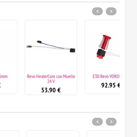
<
>
Revo HeaterCore con Muelle
E3D Revo VORON 24V
Re
24 V
92.95
€
53.90
€
<
>