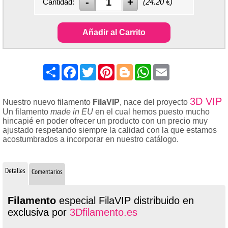
Cantidad:
(
24.20
€)
Añadir al Carrito
Share
Facebook
Twitter
Pinterest
Blogger
WhatsApp
Email
3D VIP
Nuestro nuevo filamento
FilaVIP
, nace del proyecto
Un filamento
made in EU
en el cual hemos puesto mucho
hincapié en poder ofrecer un producto con un precio muy
ajustado respetando siempre la calidad con la que estamos
acostumbrados a incorporar en nuestro catálogo.
Detalles
Comentarios
Filamento
especial FilaVIP distribuido en
exclusiva por
3Dfilamento.es