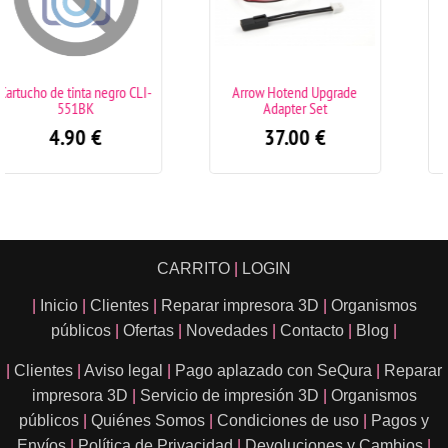
Arrow Hotend Upgrade
Pack 4 tambores DR241
Adapter Set
Brother
37.00
€
79.00
€
CARRITO
|
LOGIN
|
Inicio
|
Clientes
|
Reparar impresora 3D
|
Organismos
públicos
|
Ofertas
|
Novedades
|
Contacto
|
Blog
|
|
Clientes
|
Aviso legal
|
Pago aplazado con SeQura
|
Reparar
impresora 3D
|
Servicio de impresión 3D
|
Organismos
públicos
|
Quiénes Somos
|
Condiciones de uso
|
Pagos y
Envíos
|
Política de Privacidad
|
Devoluciones y Cambios
|