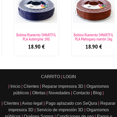
Bobina filamento SMARTFIL
Bobina filamento SMARTFIL
PLA Aubergine 1KG
PLA Mahogany marrón 1kg
18.90
€
18.90
€
CARRITO
|
LOGIN
|
Inicio
|
Clientes
|
Reparar impresora 3D
|
Organismos
públicos
|
Ofertas
|
Novedades
|
Contacto
|
Blog
|
|
Clientes
|
Aviso legal
|
Pago aplazado con SeQura
|
Reparar
impresora 3D
|
Servicio de impresión 3D
|
Organismos
públicos
|
Quiénes Somos
|
Condiciones de uso
|
Pagos y