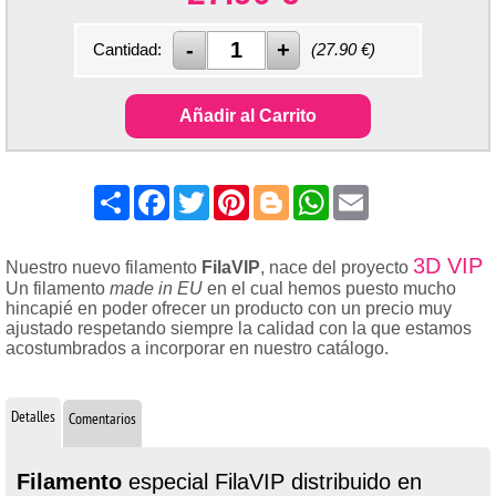
Cantidad:
(
27.90
€)
Añadir al Carrito
Share
Facebook
Twitter
Pinterest
Blogger
WhatsApp
Email
3D VIP
Nuestro nuevo filamento
FilaVIP
, nace del proyecto
Un filamento
made in EU
en el cual hemos puesto mucho
hincapié en poder ofrecer un producto con un precio muy
ajustado respetando siempre la calidad con la que estamos
acostumbrados a incorporar en nuestro catálogo.
Detalles
Comentarios
Filamento
especial FilaVIP distribuido en