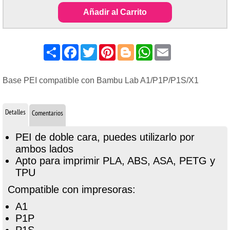
Añadir al Carrito
Share
Facebook
Twitter
Pinterest
Blogger
WhatsApp
Email
Base PEI compatible con Bambu Lab A1/P1P/P1S/X1
Detalles
Comentarios
PEI de doble cara, puedes utilizarlo por
ambos lados
Apto para imprimir PLA, ABS, ASA, PETG y
TPU
Compatible con impresoras:
A1
P1P
P1S