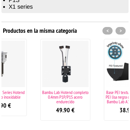
X1 series
Productos en la misma categoría
<
>
Bambu Lab Hotend completo
Base PEI texturizada negra +
0.4mm P1P/P1S acero
PEI lisa negra compatible con
endurecido
Bambu Lab A1/P1P/P1S/X1
49.90
€
38.90
€