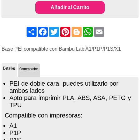
Añadir al Carrito
Share
Facebook
Twitter
Pinterest
Blogger
WhatsApp
Email
Base PEI compatible con Bambu Lab A1/P1P/P1S/X1
Detalles
Comentarios
PEI de doble cara, puedes utilizarlo por
ambos lados
Apto para imprimir PLA, ABS, ASA, PETG y
TPU
Compatible con impresoras:
A1
P1P
P1S