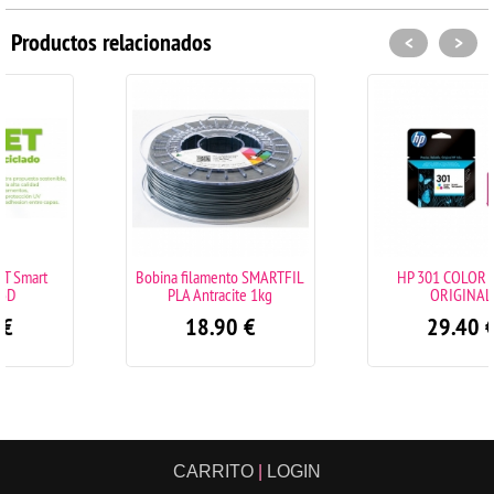
Productos relacionados
<
>
Bobina filamento SMARTFIL
HP 301 COLOR TINTA
PLA Antracite 1kg
ORIGINAL
18.90
€
29.40
€
CARRITO
|
LOGIN