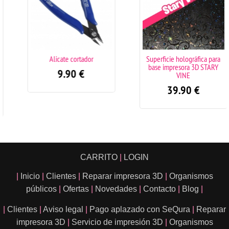
Alicate cortador
Superficie holográfica para
base impresora 3D STARY
9.90
€
VINE
39.90
€
CARRITO
|
LOGIN
|
Inicio
|
Clientes
|
Reparar impresora 3D
|
Organismos
públicos
|
Ofertas
|
Novedades
|
Contacto
|
Blog
|
|
Clientes
|
Aviso legal
|
Pago aplazado con SeQura
|
Reparar
impresora 3D
|
Servicio de impresión 3D
|
Organismos