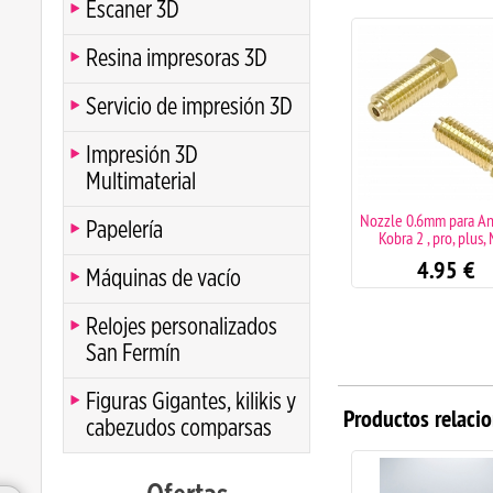
Escaner 3D
Resina impresoras 3D
Servicio de impresión 3D
Impresión 3D
Multimaterial
Nozzle 1mm para Anycubic
Nozzle 0.6mm para An
Papelería
Kobra 2 , pro, plus, Max
Kobra 2 , pro, plus,
4.95
€
4.95
€
Máquinas de vacío
Relojes personalizados
San Fermín
Figuras Gigantes, kilikis y
Productos relaci
cabezudos comparsas