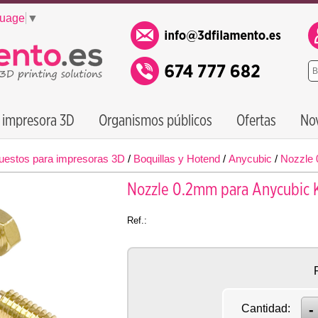
guage
▼
 impresora 3D
Organismos públicos
Ofertas
No
uestos para impresoras 3D
/
Boquillas y Hotend
/
Anycubic
/
Nozzle 
Nozzle 0.2mm para Anycubic Ko
Ref.:
Cantidad: