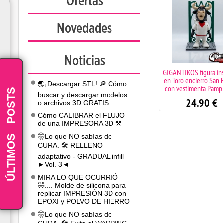
Ofertas
Novedades
Noticias
Bambu Lab A2L Combo
GIGANTIKOS figura in
impresora 3D con sistema
en Toro encierro San 
🌏¡Descargar STL! 🔎 Cómo
multicolor + asistencia
con vestimenta Pamp
POSTS
buscar y descargar modelos
técnica ilimitada
24.90
€
o archivos 3D GRATIS
685.00
€
Cómo CALIBRAR el FLUJO
de una IMPRESORA 3D ⚒️
-
ÚLTIMOS
🤫Lo que NO sabías de
CURA. 🛠️ RELLENO
adaptativo - GRADUAL infill
►Vol. 3◄
MIRA LO QUE OCURRIÓ
🤣.... Molde de silicona para
replicar IMPRESIÓN 3D con
EPOXI y POLVO DE HIERRO
🤫Lo que NO sabías de