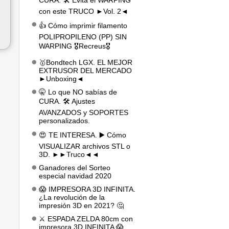
CURA. 🛠️ Evita el WARPING
con este TRUCO ►Vol. 2◄
👍 Cómo imprimir filamento
POLIPROPILENO (PP) SIN
WARPING 🎖️Recreus🎖️
🥇Bondtech LGX. EL MEJOR
EXTRUSOR DEL MERCADO
►Unboxing◄
🤫 Lo que NO sabías de
CURA. 🛠️ Ajustes
AVANZADOS y SOPORTES
personalizados.
😍 TE INTERESA. ▶️ Cómo
VISUALIZAR archivos STL o
3D. ►►Truco◄◄
Ganadores del Sorteo
especial navidad 2020
😱 IMPRESORA 3D INFINITA.
¿La revolución de la
impresión 3D en 2021? 🤔
⚔️ ESPADA ZELDA 80cm con
impresora 3D INFINITA 😱