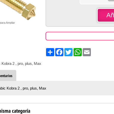
Añ
 para Ampliar
Share
Facebook
Twitter
WhatsApp
Email
 Kobra 2 , pro, plus, Max
entarios
bic Kobra 2 , pro, plus, Max
misma categoría