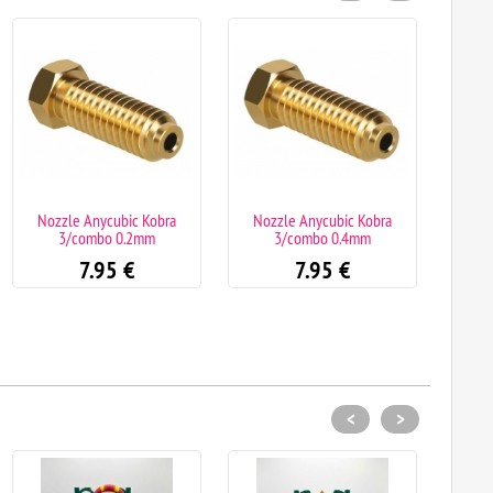
Nozzle Anycubic Kobra
Nozzle Anycubic Kobra
Noz
3/combo 0.2mm
3/combo 0.4mm
K1/K
7.95
€
7.95
€
VIPER
<
>