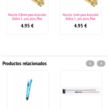
 para Anycubic
Nozzle 1mm para Anycubic
Nozzle Anyc
pro, plus, Max
Kobra 2 , pro, plus, Max
3/combo
95
€
4.95
€
7.9
Productos relacionados
<
>