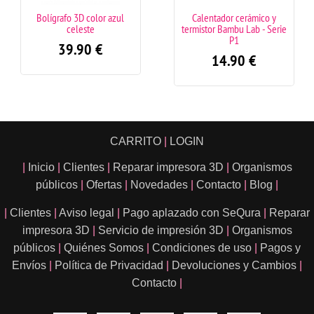
o 3D color azul
Calentador cerámico y
Cartucho de t
celeste
termistor Bambu Lab - Serie
5
P1
9.90
€
4.
14.90
€
CARRITO
|
LOGIN
|
Inicio
|
Clientes
|
Reparar impresora 3D
|
Organismos
públicos
|
Ofertas
|
Novedades
|
Contacto
|
Blog
|
|
Clientes
|
Aviso legal
|
Pago aplazado con SeQura
|
Reparar
impresora 3D
|
Servicio de impresión 3D
|
Organismos
públicos
|
Quiénes Somos
|
Condiciones de uso
|
Pagos y
Envíos
|
Política de Privacidad
|
Devoluciones y Cambios
|
Contacto
|