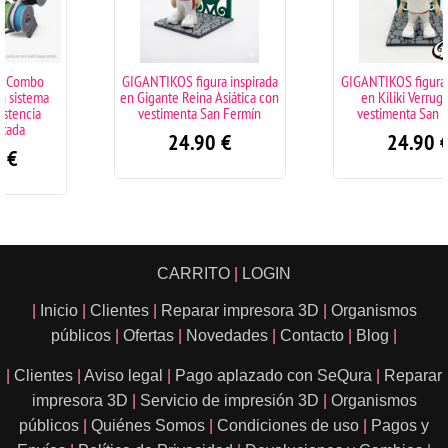
GIGANTIKOS figura inspirada
GIGANTIKOS figura inspirada
en Gigante Reina Asiática con
en Kiliki Verrugas con
vestimenta San Fermín
vestimenta San Fermín
24.90
€
24.90
€
CARRITO
|
LOGIN
|
Inicio
|
Clientes
|
Reparar impresora 3D
|
Organismos
públicos
|
Ofertas
|
Novedades
|
Contacto
|
Blog
|
|
Clientes
|
Aviso legal
|
Pago aplazado con SeQura
|
Reparar
impresora 3D
|
Servicio de impresión 3D
|
Organismos
públicos
|
Quiénes Somos
|
Condiciones de uso
|
Pagos y