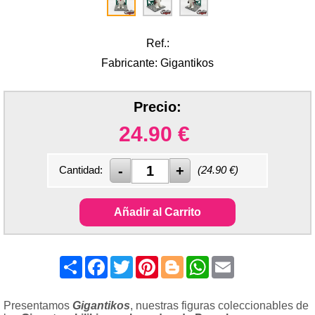
Ref.:
Fabricante: Gigantikos
Precio:
24.90
€
Cantidad:
(
24.90
€)
Añadir al Carrito
Share
Facebook
Twitter
Pinterest
Blogger
WhatsApp
Email
Presentamos
Gigantikos
, nuestras figuras coleccionables de