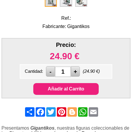
Ref.:
Fabricante: Gigantikos
Precio:
24.90
€
Cantidad:
(
24.90
€)
Añadir al Carrito
Share
Facebook
Twitter
Pinterest
Blogger
WhatsApp
Email
Presentamos
Gigantikos
, nuestras figuras coleccionables de