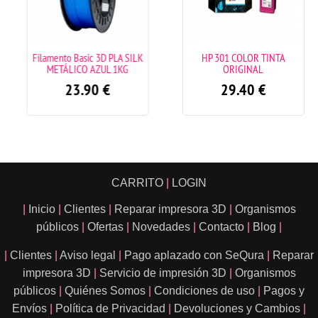
Filamento Basic 3D PLA SILK
HP 301 COLOR TINTA
METÁLICO AZUL 1KG
ORIGINAL
23.90
€
29.40
€
CARRITO
|
LOGIN
|
Inicio
|
Clientes
|
Reparar impresora 3D
|
Organismos
públicos
|
Ofertas
|
Novedades
|
Contacto
|
Blog
|
|
Clientes
|
Aviso legal
|
Pago aplazado con SeQura
|
Reparar
impresora 3D
|
Servicio de impresión 3D
|
Organismos
públicos
|
Quiénes Somos
|
Condiciones de uso
|
Pagos y
Envíos
|
Política de Privacidad
|
Devoluciones y Cambios
|