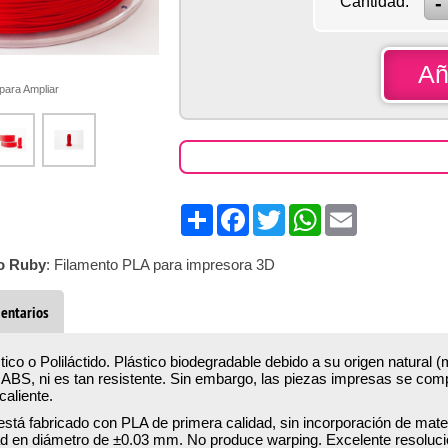
Cantidad:
Añ
 para Ampliar
Share
Facebook
Twitter
WhatsApp
Email
o Ruby
: Filamento PLA para impresora 3D
entarios
ctico o Poliláctido. Plástico biodegradable debido a su origen natural (
ABS, ni es tan resistente. Sin embargo, las piezas impresas se comp
aliente.
 está fabricado con PLA de primera calidad, sin incorporación de mater
dad en diámetro de ±0.03 mm. No produce warping. Excelente resoluci