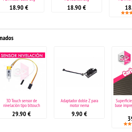
18.90
€
18.90
€
(1)
onados
de
Adaptador doble Z para
Superficie holográfica para
ouch
motor nema
base impresora 3D CARBON
FIBER
9.90
€
39.90
€
(3)