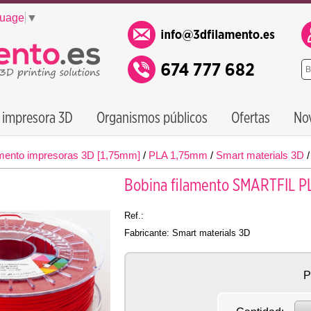
guage
▼
 impresora 3D
Organismos públicos
Ofertas
No
mento impresoras 3D [1,75mm]
/
PLA 1,75mm
/
Smart materials 3D
Bobina filamento SMARTFIL P
Ref.:
Fabricante: Smart materials 3D
P