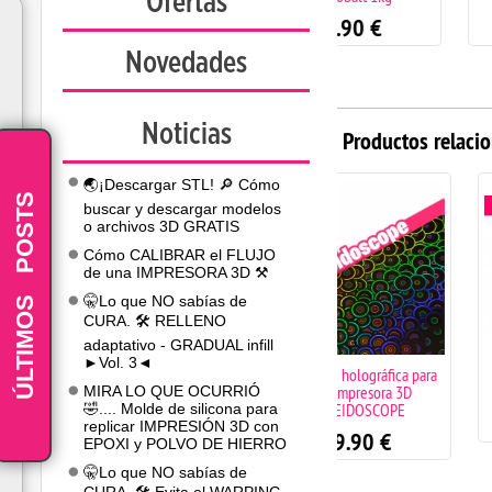
Ofertas
18.90
€
18.90
€
Novedades
Noticias
Productos relaci
🌏¡Descargar STL! 🔎 Cómo
POSTS
buscar y descargar modelos
o archivos 3D GRATIS
Cómo CALIBRAR el FLUJO
de una IMPRESORA 3D ⚒️
-
ÚLTIMOS
🤫Lo que NO sabías de
CURA. 🛠️ RELLENO
adaptativo - GRADUAL infill
►Vol. 3◄
Superficie holográfica para
3D Touch sensor 
base impresora 3D
nivelación tipo blt
MIRA LO QUE OCURRIÓ
KALEIDOSCOPE
🤣.... Molde de silicona para
29.90
€
replicar IMPRESIÓN 3D con
39.90
€
EPOXI y POLVO DE HIERRO
🤫Lo que NO sabías de