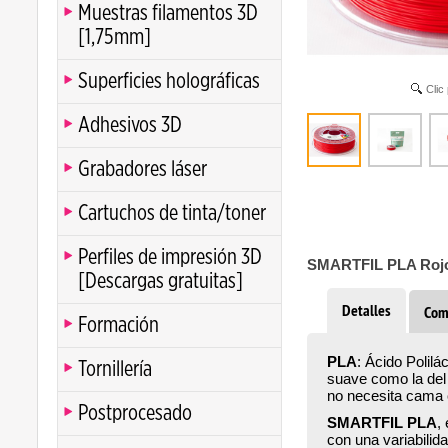
Muestras filamentos 3D
[1,75mm]
Superficies holográficas
Clic
Adhesivos 3D
Grabadores láser
Cartuchos de tinta/toner
Perfiles de impresión 3D
SMARTFIL PLA Roj
[Descargas gratuitas]
Detalles
Com
Formación
PLA
: Ácido Polilá
Tornillería
suave como la del 
no necesita cama c
Postprocesado
SMARTFIL PLA
,
con una variabili