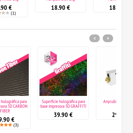
18.90
€
18.90
€
<
>
Superficie holográfica para
Anycubic kobra 2 serie
Super
base impresora 3D GRAFFITI
hotend
base
39.90
€
29.90
€