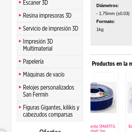
Escaner 3D
Diámetros
:
- 1.75mm (±0.03)
Resina impresoras 3D
Formato
:
Servicio de impresión 3D
1kg
Impresión 3D
Multimaterial
Papelería
Productos en la 
Máquinas de vacío
Relojes personalizados
San Fermín
Figuras Gigantes, kilikis y
cabezudos comparsas
Bobina filamento SMARTFIL
Bobina filamento SM
PLA Cobalt 1kg
PLA Hillier Lake 