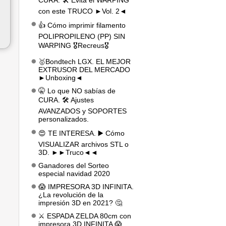
CURA. 🛠️ Evita el WARPING
con este TRUCO ►Vol. 2◄
👍 Cómo imprimir filamento
POLIPROPILENO (PP) SIN
WARPING 🎖️Recreus🎖️
🥇Bondtech LGX. EL MEJOR
EXTRUSOR DEL MERCADO
►Unboxing◄
🤫 Lo que NO sabías de
CURA. 🛠️ Ajustes
AVANZADOS y SOPORTES
personalizados.
😍 TE INTERESA. ▶️ Cómo
VISUALIZAR archivos STL o
3D. ►►Truco◄◄
Ganadores del Sorteo
especial navidad 2020
😱 IMPRESORA 3D INFINITA.
¿La revolución de la
impresión 3D en 2021? 🤔
⚔️ ESPADA ZELDA 80cm con
impresora 3D INFINITA 😱