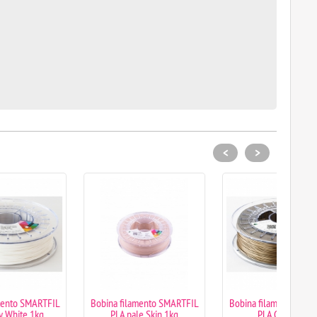
<
>
Bobina filamento SMARTFIL
Bobina filamento SMARTFIL
Bobin
PLA pale Skin 1kg
PLA Gold 1kg
PLA 