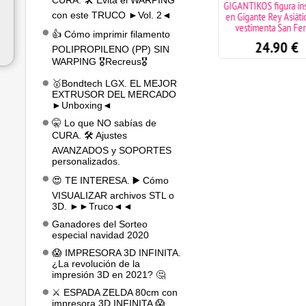
CURA. 🛠️ Evita el WARPING
GIGANTIKOS figura inspirada
GIGANTIKOS figura in
con este TRUCO ►Vol. 2◄
en Cabezudo Concejal con
en Gigante Rey Asiáti
vestimenta San Fermín
vestimenta San Fe
👍 Cómo imprimir filamento
24.90
€
24.90
€
POLIPROPILENO (PP) SIN
WARPING 🎖️Recreus🎖️
🥇Bondtech LGX. EL MEJOR
EXTRUSOR DEL MERCADO
►Unboxing◄
🤫 Lo que NO sabías de
CURA. 🛠️ Ajustes
AVANZADOS y SOPORTES
personalizados.
😍 TE INTERESA. ▶️ Cómo
VISUALIZAR archivos STL o
3D. ►►Truco◄◄
Ganadores del Sorteo
especial navidad 2020
😱 IMPRESORA 3D INFINITA.
¿La revolución de la
impresión 3D en 2021? 🤔
⚔️ ESPADA ZELDA 80cm con
impresora 3D INFINITA 😱