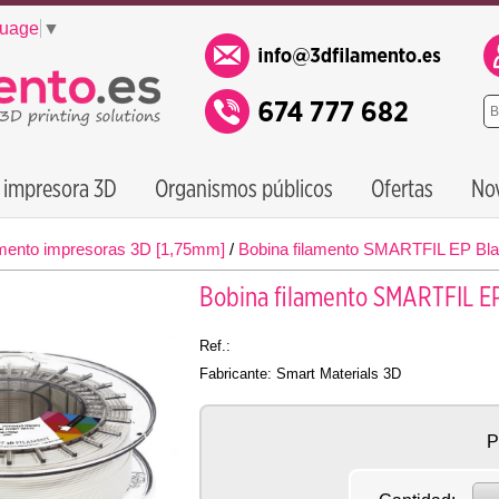
guage
▼
 impresora 3D
Organismos públicos
Ofertas
No
mento impresoras 3D [1,75mm]
/
Bobina filamento SMARTFIL EP Bl
Bobina filamento SMARTFIL E
Ref.:
Fabricante: Smart Materials 3D
P