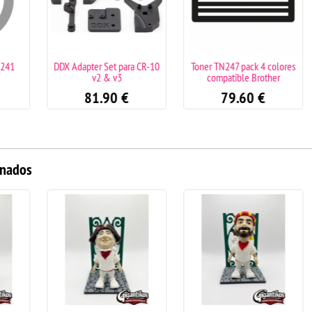
R241
DDX Adapter Set para CR-10
Toner TN247 pack 4 colores
v2 & v3
compatible Brother
81.90
€
79.60
€
onados