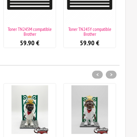
Toner TN245M compatible
Toner TN245Y compatible
Creal
Brother
Brother
Imp
asist
59.90
€
59.90
€
<
>