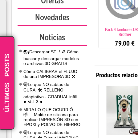
Ofertas
Novedades
INNOVATEFIL® PP CF
Pack 4 tambores D
Brother
Noticias
42.90
€
79.00
€
🌏¡Descargar STL! 🔎 Cómo
POSTS
buscar y descargar modelos
o archivos 3D GRATIS
Cómo CALIBRAR el FLUJO
Productos relaci
de una IMPRESORA 3D ⚒️
-
ÚLTIMOS
🤫Lo que NO sabías de
CURA. 🛠️ RELLENO
adaptativo - GRADUAL infill
►Vol. 3◄
MIRA LO QUE OCURRIÓ
🤣.... Molde de silicona para
replicar IMPRESIÓN 3D con
EPOXI y POLVO DE HIERRO
🤫Lo que NO sabías de