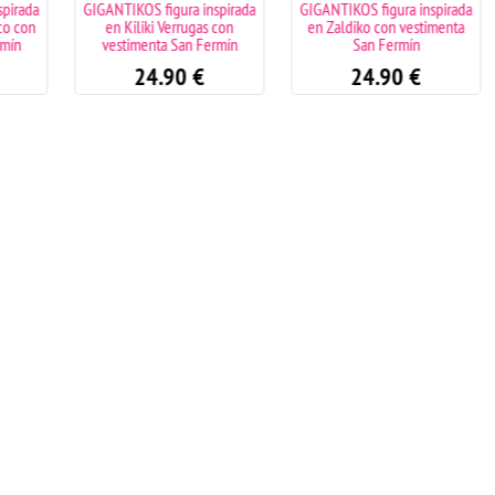
spirada
GIGANTIKOS figura inspirada
GIGANTIKOS figura inspirada
co con
en Kiliki Verrugas con
en Zaldiko con vestimenta
rmín
vestimenta San Fermín
San Fermín
24.90
€
24.90
€