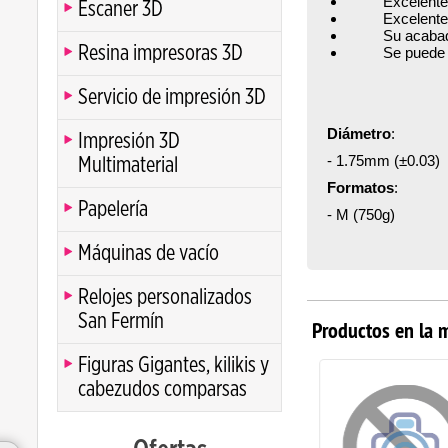
Excelente li
Escaner 3D
Excelente re
Su acabado 
Resina impresoras 3D
Se puede pinta
Servicio de impresión 3D
Diámetro
:
Impresión 3D
- 1.75mm (±0.03)
Multimaterial
Formatos
:
Papelería
- M (750g)
Máquinas de vacío
Relojes personalizados
San Fermín
Productos en la 
Figuras Gigantes, kilikis y
cabezudos comparsas