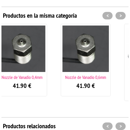
Productos en la misma categoría
<
>
mm
Nozzle de Vanadio 0,6mm
Raise3D Pro2 Upgrade
Bundle
41.90
€
319.00
€
Productos relacionados
<
>