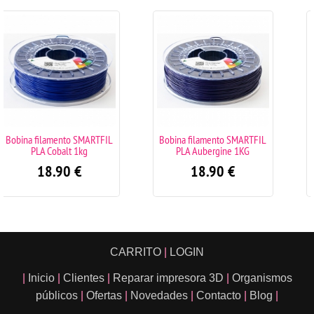
TFIL
Bobina filamento SMARTFIL
Bobina filamento SMARTF
PLA Aubergine 1KG
PLA Mahogany marrón 1k
18.90
€
18.90
€
CARRITO
|
LOGIN
|
Inicio
|
Clientes
|
Reparar impresora 3D
|
Organismos
públicos
|
Ofertas
|
Novedades
|
Contacto
|
Blog
|