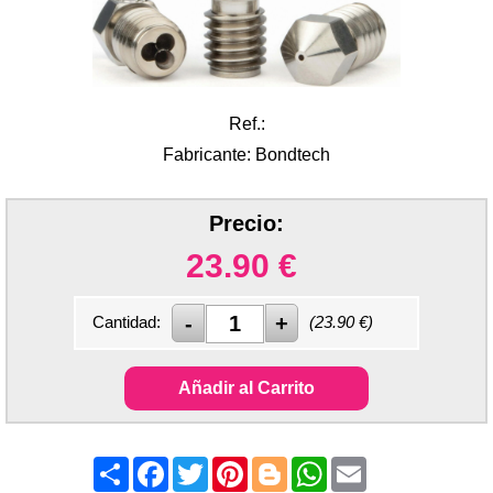
Ref.:
Fabricante: Bondtech
Precio:
23.90
€
Cantidad:
(
23.90
€)
Añadir al Carrito
Share
Facebook
Twitter
Pinterest
Blogger
WhatsApp
Email