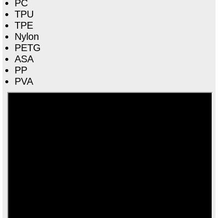
PC
TPU
TPE
Nylon
PETG
ASA
PP
PVA