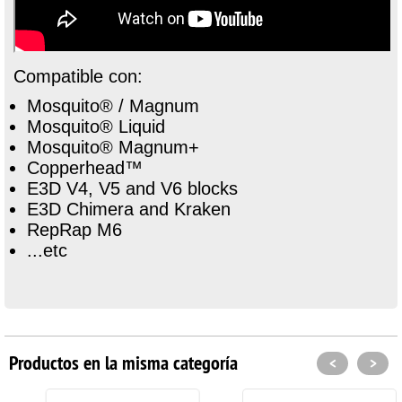
Compatible con:
Mosquito® / Magnum
Mosquito® Liquid
Mosquito® Magnum+
Copperhead™
E3D V4, V5 and V6 blocks
E3D Chimera and Kraken
RepRap M6
...etc
Productos en la misma categoría
<
>