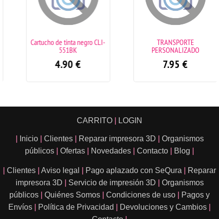
Cartucho de tinta negro CLI-
TRANSPORTE
551BK
PERSONALIZADO
4.90
€
7.95
€
CARRITO
|
LOGIN
|
Inicio
|
Clientes
|
Reparar impresora 3D
|
Organismos
públicos
|
Ofertas
|
Novedades
|
Contacto
|
Blog
|
|
Clientes
|
Aviso legal
|
Pago aplazado con SeQura
|
Reparar
impresora 3D
|
Servicio de impresión 3D
|
Organismos
públicos
|
Quiénes Somos
|
Condiciones de uso
|
Pagos y
Envíos
|
Política de Privacidad
|
Devoluciones y Cambios
|