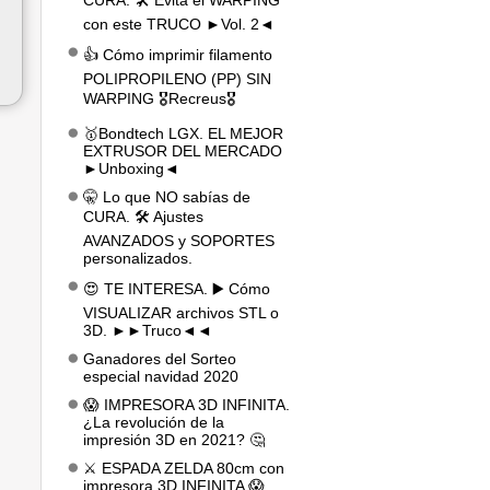
CURA. 🛠️ Evita el WARPING
con este TRUCO ►Vol. 2◄
👍 Cómo imprimir filamento
POLIPROPILENO (PP) SIN
WARPING 🎖️Recreus🎖️
🥇Bondtech LGX. EL MEJOR
EXTRUSOR DEL MERCADO
►Unboxing◄
🤫 Lo que NO sabías de
CURA. 🛠️ Ajustes
AVANZADOS y SOPORTES
personalizados.
😍 TE INTERESA. ▶️ Cómo
VISUALIZAR archivos STL o
3D. ►►Truco◄◄
Ganadores del Sorteo
especial navidad 2020
😱 IMPRESORA 3D INFINITA.
¿La revolución de la
impresión 3D en 2021? 🤔
⚔️ ESPADA ZELDA 80cm con
impresora 3D INFINITA 😱