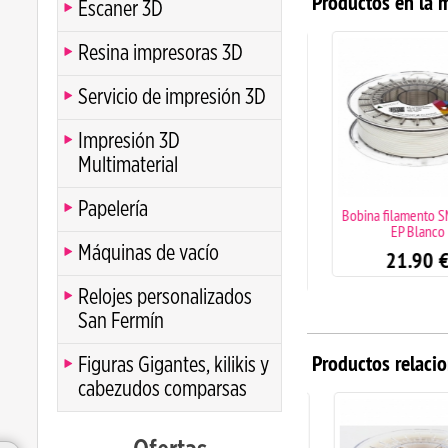
Productos en la 
Escaner 3D
Resina impresoras 3D
Servicio de impresión 3D
Impresión 3D
Multimaterial
Papelería
Bobina filamento SMARTFIL
Bobina filamento SM
ABS True Black 1KG
EP Blanco
Máquinas de vacío
23.90
€
21.90
€
(1)
Relojes personalizados
San Fermín
Productos relaci
Figuras Gigantes, kilikis y
cabezudos comparsas