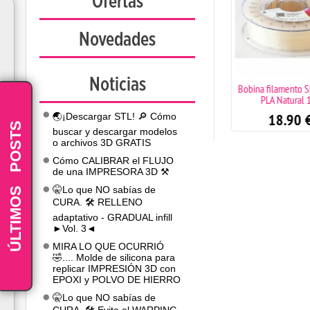
Ofertas
Novedades
Noticias
Bobina filamento SMARTFIL
Bobina filamento SM
PLA Ivory White 1kg
PLA Natural 1kg
18.90
€
18.90
€
🌏¡Descargar STL! 🔎 Cómo
POSTS
buscar y descargar modelos
(1)
o archivos 3D GRATIS
Cómo CALIBRAR el FLUJO
de una IMPRESORA 3D ⚒️
-
ÚLTIMOS
🤫Lo que NO sabías de
CURA. 🛠️ RELLENO
adaptativo - GRADUAL infill
►Vol. 3◄
MIRA LO QUE OCURRIÓ
🤣.... Molde de silicona para
replicar IMPRESIÓN 3D con
EPOXI y POLVO DE HIERRO
🤫Lo que NO sabías de