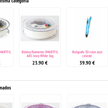
misma categoría
ARTFIL
Bobina filamento SMARTFIL
Bolígrafo 3D color azul
ABS Ivory White 1kg
celeste
23.90
€
39.90
€
onados