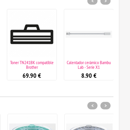
<
>
Toner TN241BK compatible
Calentador cerámico Bambu
Termis
Brother
Lab - Serie X1
69.90
€
8.90
€
<
>