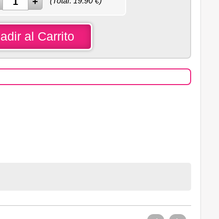
(Total:
19.90
€)
adir al Carrito