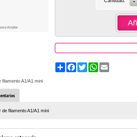
Cantidad:
Añ
 para Ampliar
Share
Facebook
Twitter
WhatsApp
Email
filamento A1/A1 mini
entarios
de filamento A1/A1 mini